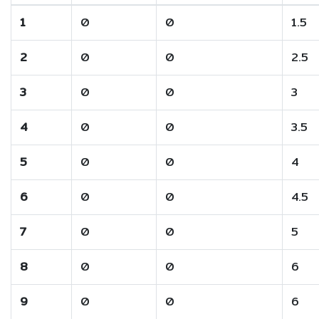
1
0
0
1.5
2
0
0
2.5
3
0
0
3
4
0
0
3.5
5
0
0
4
6
0
0
4.5
7
0
0
5
8
0
0
6
9
0
0
6