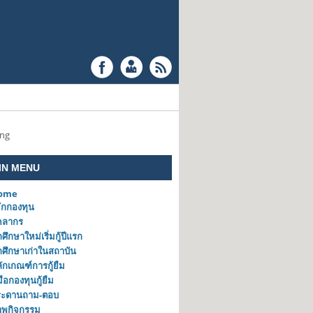
ing
IN MENU
ome
้จักกองทุน
คลากร
กศึกษาใหม่เริ่มกู้ปีแรก
กศึกษาเก่าในสถาบัน
ักเกณฑ์การกู้ยืม
่มือกองทุนกู้ยืม
ระดานถาม-ตอบ
าพกิจกรรม