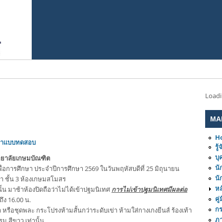
Load
MA
H
ทำแบบทดสอบ
รู
บุ
วิทยาลัยเกษมบัณฑิต
นั
พื่อการศึกษา ประจำปีการศึกษา 2569 ในวันพฤหัสบดีที่ 25 มิถุนายน
นั
 ชั้น 3 ห้องเกษมสโมสร
หล
นั้น มาช้าห้องปิดถือว่าไม่ได้เข้าปฐมนิเทศ
การไม่เข้าปฐมนิเทศมีผลต่อ
คู
ึง 16.00 น.
ก
หรือชุดพละ กระโปรงห้ามสั้นกว่าระดับเข่า ห้ามใส่กางเกงยีนส์ ร้องเท้า
ภ
รม สีขาว เท่านั้น