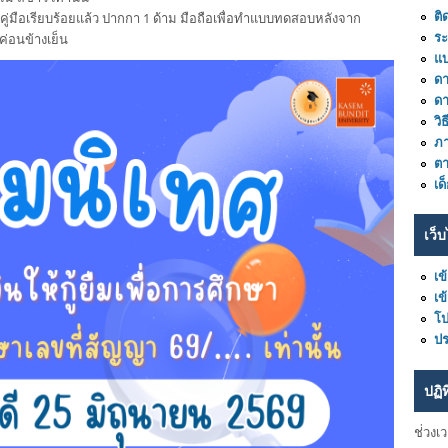
ติ
น้าคู่มือเรียบร้อยแล้ว ปากกา 1 ด้าม มือถือเพื่อทำแบบทดสอบหลังจาก
ร
่อนข้างเย็น
แ
ดา
ด
วิ
ภา
ต
เด
เว็บ
เข
เข
โ
ปร
ปฏิ
ช่่วงเ