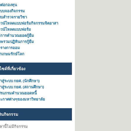
ดต่อกองทุน
ะบบจองกิจกรรม
บบสำรวจรายวิชา
วน์โหลดแบบฟอร์มกิจกรรมจิตอาสา
าวน์โหลดแบบฟอร์ม
ธีการคำนวณยอดกู้ยืม
พรวมปฏิทินการกู้ยืม
ารางการออม
็กเกษมรักษ์โลก
ไซด์ที่เกี่ยวข้อง
้าสู่ระบบ กยศ. (นักศึกษา)
้าสู่ระบบ กยศ. (สถานศึกษา)
ปรแกรมคำนวณยอดหนี้
ะกาศต่างๆของมหาวิทยาลัย
ทินกิจกรรม
วลานี้ไม่มีกิจกรรม