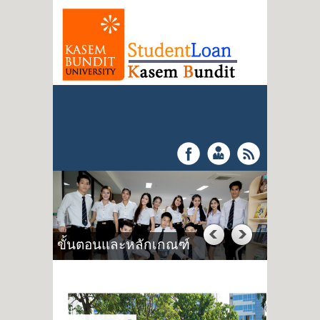
"กยศ. กรอ. เพื่อชาติ" สร้างความรับ
ขั้นตอนและหลักเกณฑ์
ผิดชอบ ผู้กู้ยืมชำระหนี้