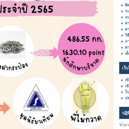
ติ
ร
แ
ดา
ด
วิ
ภา
ต
เด
เว็บ
เข
เข
โ
ปร
ปฏิ
ช่่วงเ