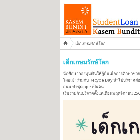
You are here
เด็กเกษมรักษ์โลก
เด็กเกษมรักษ์โลก
นักศึกษากองทุนเงินให้กู้ยืมเพื่อการศึกษาช
โดยเข้าร่วมกับ Recycle Day นำไปบริจาคต่อให
ถนน ทำชุด ppe เป็นต้น
เริ่มร่วมกันบริจาคตั้งแต่เดือนพฤศจิกายน 2565