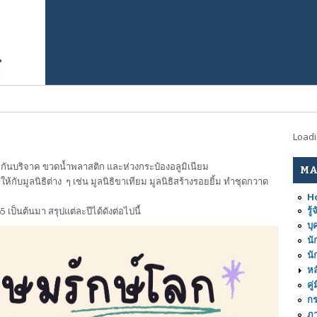
Load
่วยกันบริจาค ขวดน้ำพลาสติก และห่วงกระป๋องอลูมิเนียม
MA
้กับมูลนิธิต่าง ๆ เช่น มูลนิธิขาเทียม มูลนิธิสร้างรอยยิ้ม ทำชุดกวาด
H
รู
 เป็นต้นมา สรุปแต่ละปีได้ดังต่อไปนี้
บุ
นั
นั
หล
คู
ก
ภ