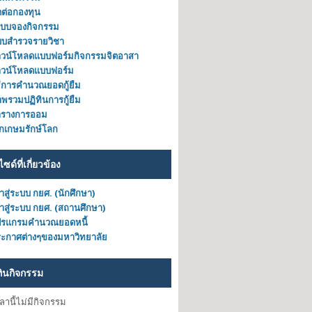
ดต่อกองทุน
ะบบจองกิจกรรม
บบสำรวจรายวิชา
วน์โหลดแบบฟอร์มกิจกรรมจิตอาสา
าวน์โหลดแบบฟอร์ม
ธีการคำนวณยอดกู้ยืม
พรวมปฏิทินการกู้ยืม
ารางการออม
็กเกษมรักษ์โลก
ไซด์ที่เกี่ยวข้อง
้าสู่ระบบ กยศ. (นักศึกษา)
้าสู่ระบบ กยศ. (สถานศึกษา)
ปรแกรมคำนวณยอดหนี้
ะกาศต่างๆของมหาวิทยาลัย
ทินกิจกรรม
วลานี้ไม่มีกิจกรรม