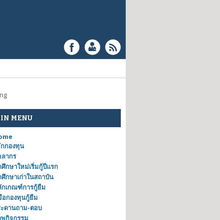
ing
IN MENU
ome
้จักกองทุน
คลากร
กศึกษาใหม่เริ่มกู้ปีแรก
กศึกษาเก่าในสถาบัน
ักเกณฑ์การกู้ยืม
่มือกองทุนกู้ยืม
ระดานถาม-ตอบ
าพกิจกรรม