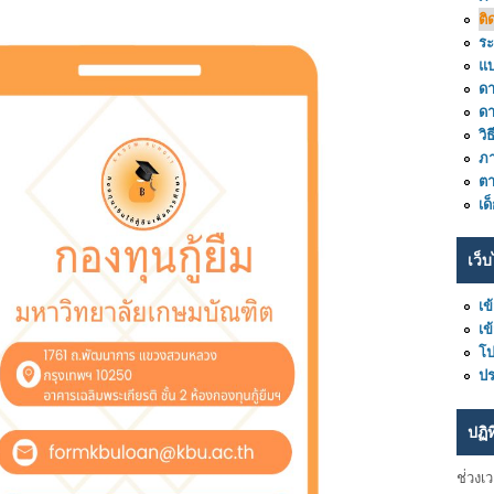
ติ
ร
แ
ดา
ด
วิ
ภา
ต
เด
เว็บ
เข
เข
โ
ปร
ปฏิ
ช่่วงเ