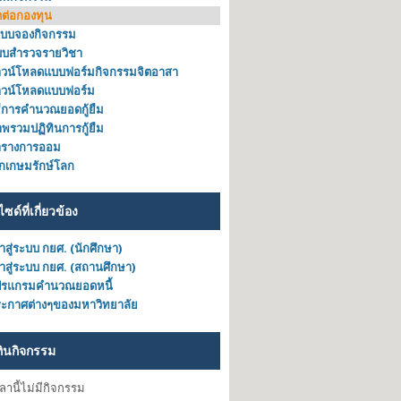
ดต่อกองทุน
ะบบจองกิจกรรม
บบสำรวจรายวิชา
วน์โหลดแบบฟอร์มกิจกรรมจิตอาสา
าวน์โหลดแบบฟอร์ม
ธีการคำนวณยอดกู้ยืม
พรวมปฏิทินการกู้ยืม
ารางการออม
็กเกษมรักษ์โลก
ไซด์ที่เกี่ยวข้อง
้าสู่ระบบ กยศ. (นักศึกษา)
้าสู่ระบบ กยศ. (สถานศึกษา)
ปรแกรมคำนวณยอดหนี้
ะกาศต่างๆของมหาวิทยาลัย
ทินกิจกรรม
วลานี้ไม่มีกิจกรรม