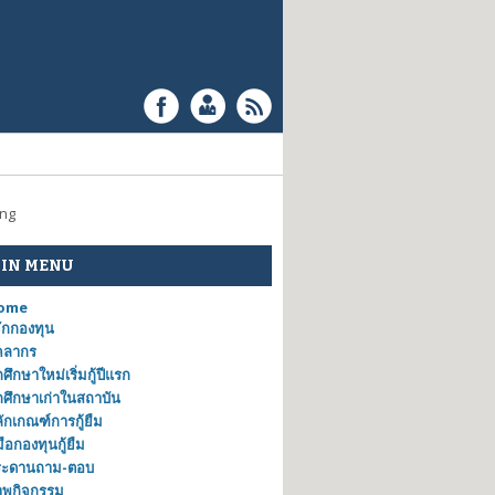
ing
IN MENU
ome
้จักกองทุน
คลากร
กศึกษาใหม่เริ่มกู้ปีแรก
กศึกษาเก่าในสถาบัน
ักเกณฑ์การกู้ยืม
่มือกองทุนกู้ยืม
ระดานถาม-ตอบ
าพกิจกรรม