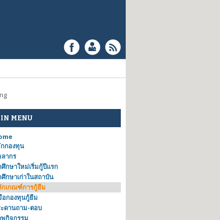
ing
IN MENU
ome
้จักกองทุน
คลากร
กศึกษาใหม่เริ่มกู้ปีแรก
กศึกษาเก่าในสถาบัน
ักเกณฑ์การกู้ยืม
่มือกองทุนกู้ยืม
ระดานถาม-ตอบ
าพกิจกรรม