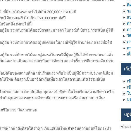
ติ
ร
562 ที่มีรายได้ครอบครัวไม่เกิน 200,000 บาท ต่อปี
แ
่มีรายได้ครอบครัวไม่เกิน 360,000 บาท ต่อปี
ดา
้อหนึ่ง ดังต่อไปนี้
ด
อกู้ยืม รวมกับรายได้ของบิดาและมารดา ในกรณีที่ บิดา มารดาเป็น ผู้ใช้
วิ
ภา
อกู้ยืม รวมกับรายได้ของผู้ปกครอง ในกรณีที่ผู้ใช้อำนาจปกครองที่มิใช่
ต
เด
อกู้ยืม รวมกับรายได้ของคู่สมรสในกรณีที่ผู้ขอกู้ยืมได้ทำการสมรส แล้ว
์การวัดและประเมินผลของสถาบันการศึกษา และสำเร็จการศึกษาระดับ ปวช.
เว็บ
ข้อบังคับของสถานศึกษาขั้นร้ายแรง หรือไม่เป็นผู้ที่มีความประพฤติเสื่อม
ให้โทษ ดื่มสุราเป็นอาจิณหรือเที่ยวเตร่ในสถานบันเทิงเริงรมย์เป็น
เข
เข
ยบหรือประกาศการสอบคัดเลือกบุคคลเข้าศึกษาในโรงเรียนสถานศึกษา หรือ
โ
ือกำกับดูแลของกระทรวงศึกษาธิการ กระทรวงหรือส่วนราชการอื่นๆ
ปร
ญาตรีในสาขาใดๆ มาก่อน
ปฏิ
ช่่วงเ
คำพิพากษาถึงที่สุดให้จำคุก เว้นแต่เป็นโทษสำหรับความผิดที่ได้กระทำ