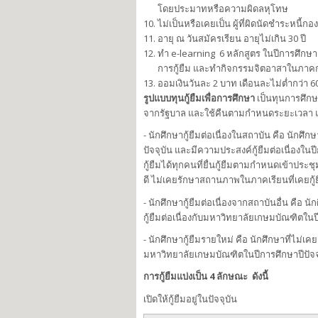
โดยประมาทหรือความผิดลหุโทษ
ไม่เป็นหรือเคยเป็น ผู้ที่ผิดนัดชำระหนี้
อายุ ณ วันสมัครเรียน อายุไม่เกิน 30 ปี
ทำ e-learning 6 หลักสูตร ในปีการศึกษา
การกู้ยืม และทำกิจกรรมจิตอาสาในภาค
ออมเงินวันละ 2 บาท เดือนละไม่ต่ำกว่า 6
รูปแบบทุนกู้ยืมเพื่อการศึกษา
เป็นทุนการศึกษ
จากรัฐบาล และใช้คืนตามกำหนดระยะเวลา แบ่ง
- นักศึกษากู้ยืมต่อเนื่องในสถาบัน คือ นักศึก
ปัจจุบัน และมีความประสงค์กู้ยืมต่อเนื่องในป
กู้ยืมได้ทุกคนที่ยื่นกู้ยืมตามกำหนดเข้า
ดี ไม่เคยรักษาสถานภาพในภาคเรียนที่เคยกู้
- นักศึกษากู้ยืมต่อเนื่องจากสถาบันอื่น คือ 
กู้ยืมต่อเนื่องกับมหาวิทยาลัยเกษมบัณฑิตใน
- นักศึกษากู้ยืมรายใหม่ คือ นักศึกษาที่ไม
มหาวิทยาลัยเกษมบัณฑิตในปีการศึกษาปีปัจจุ
การกู้ยืมแบ่งเป็น
4 ลักษณะ ดังนี้
เปิดให้กู้ยืมอยู่ในปัจจุบัน