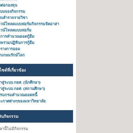
ดต่อกองทุน
ะบบจองกิจกรรม
บบสำรวจรายวิชา
วน์โหลดแบบฟอร์มกิจกรรมจิตอาสา
าวน์โหลดแบบฟอร์ม
ธีการคำนวณยอดกู้ยืม
พรวมปฏิทินการกู้ยืม
ารางการออม
็กเกษมรักษ์โลก
ไซด์ที่เกี่ยวข้อง
้าสู่ระบบ กยศ. (นักศึกษา)
้าสู่ระบบ กยศ. (สถานศึกษา)
ปรแกรมคำนวณยอดหนี้
ะกาศต่างๆของมหาวิทยาลัย
ทินกิจกรรม
วลานี้ไม่มีกิจกรรม