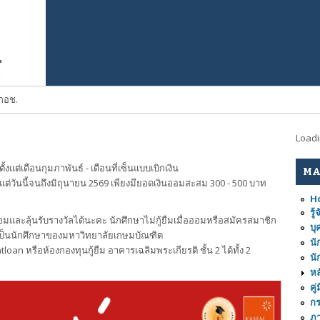
กอช.
Load
้งแต่เดือนกุมภาพันธ์ - เดือนที่เซ็นแบบเบิกเงิน
MA
้งแต่วันนี้จนถึงมิถุนายน 2569 เพียงมียอดเงินออมสะสม 300 - 500 บาท
H
รู
ออมและลุ้นรับรางวัลได้นะคะ นักศึกษาไม่กู้ยืมเมื่อออมหรือสมัครสมาชิก
บุ
่าเป็นนักศึกษาของมหาวิทยาลัยเกษมบัณฑิต
นั
an หรือห้องกองทุนกู้ยืม อาคารเฉลิมพระเกียรติ ชั้น 2 ได้ทั้ง 2
นั
หล
คู
ก
ภ