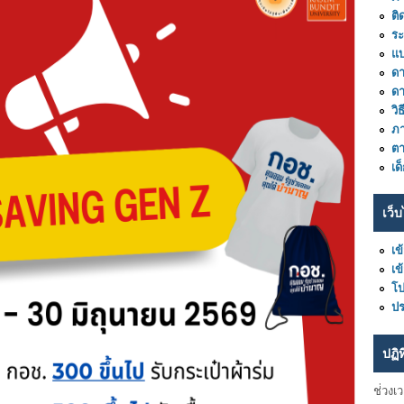
ติ
ร
แ
ดา
ด
วิ
ภา
ต
เด
เว็บ
เข
เข
โ
ปร
ปฏิ
ช่่วงเ