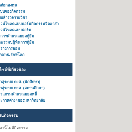
ดต่อกองทุน
ะบบจองกิจกรรม
บบสำรวจรายวิชา
วน์โหลดแบบฟอร์มกิจกรรมจิตอาสา
าวน์โหลดแบบฟอร์ม
ธีการคำนวณยอดกู้ยืม
พรวมปฏิทินการกู้ยืม
ารางการออม
็กเกษมรักษ์โลก
ไซด์ที่เกี่ยวข้อง
้าสู่ระบบ กยศ. (นักศึกษา)
้าสู่ระบบ กยศ. (สถานศึกษา)
ปรแกรมคำนวณยอดหนี้
ะกาศต่างๆของมหาวิทยาลัย
ทินกิจกรรม
วลานี้ไม่มีกิจกรรม