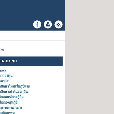
ing
IN MENU
ome
้จักกองทุน
คลากร
กศึกษาใหม่เริ่มกู้ปีแรก
กศึกษาเก่าในสถาบัน
ักเกณฑ์การกู้ยืม
่มือกองทุนกู้ยืม
ระดานถาม-ตอบ
าพกิจกรรม